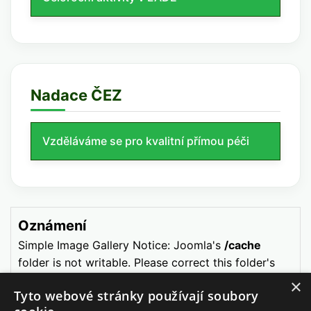
Nadace ČEZ
Vzděláváme se pro kvalitní přímou péči
Oznámení
Simple Image Gallery Notice: Joomla's
/cache
folder is not writable. Please correct this folder's
permissions, clear your site's cache and retry.
×
Tyto webové stránky používají soubory