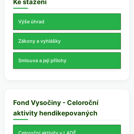
Ke stažení
Výše úhrad
Zákony a vyhlášky
Smlouva a její přílohy
Fond Vysočiny - Celoroční
aktivity hendikepovaných
Celoroční aktivity v LADĚ