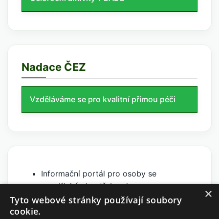
Nadace ČEZ
Vzděláváme se pro kvalitní přímou péči
Informační portál pro osoby se
specifickými potřebami
×
Dobromysl
Tyto webové stránky používají soubory
cookie.
Centrum pro zdravotně postižené kraje