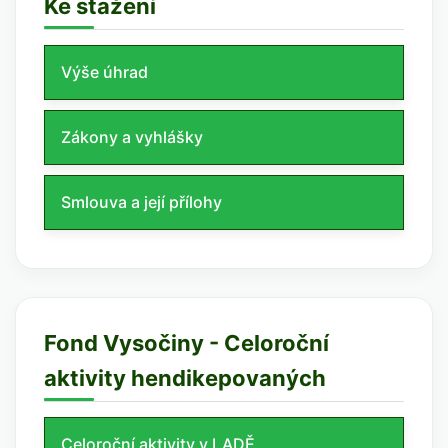
Ke stažení
Výše úhrad
Zákony a vyhlášky
Smlouva a její přílohy
Fond Vysočiny - Celoroční
aktivity hendikepovaných
Celoroční aktivity v LADĚ