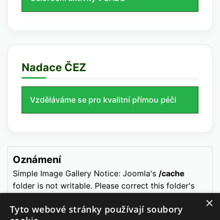
Nadace ČEZ
Vzděláváme se pro kvalitní přímou péči
Oznámení
Simple Image Gallery Notice: Joomla's
/cache
folder is not writable. Please correct this folder's
permissions, clear your site's cache and retry.
×
Tyto webové stránky používají soubory