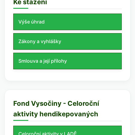
Ke stažení
Výše úhrad
Zákony a vyhlášky
Smlouva a její přílohy
Fond Vysočiny - Celoroční
aktivity hendikepovaných
Celoroční aktivity v LADĚ