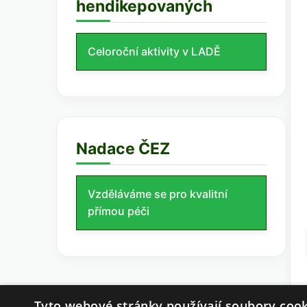
hendikepovaných
Celoroční aktivity v LADĚ
Nadace ČEZ
Vzděláváme se pro kvalitní
přímou péči
Tyto webové stránky používají soubory cook