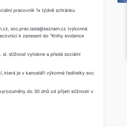
ciální pracovník 1x týdně schránku
m.cz
,
soc.prac.lada@seznam.cz
(výkonná
pracovnici k zanesení do "Knihy evidence
sl. stížnost vytiskne a předá sociální
, která je v kanceláři výkonné ředitelky soc.
vyrozuměny do 30 dnů od přijetí stížnosti v