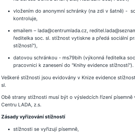
vložením do anonymní schránky (na zdi v šatně) - so
kontroluje,
emailem –
lada@centrumlada.cz
,
reditel.lada@sezna
ředitelka soc. sl. stížnost vytiskne a předá sociální 
stížností"),
datovou schránkou - ms79bih (výkonná ředitelka soc. 
pracovnici k zanesení do "Knihy evidence stížností").
Veškeré stížnosti jsou evidovány v Knize evidence stížností
sl.
Obě strany stížnosti musí být o výsledcích řízení písemně 
Centru LADA, z.s.
Zásady vyřizování stížností
stížnosti se vyřizují písemně,