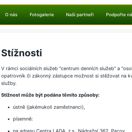
O nás
Fotogalerie
Naši partneři
Podpořte n
Stížnosti
V rámci sociálních služeb "centrum denních služeb" a "oso
opatrovník či zákonný zástupce možnost si stěžovat na kv
služby.
Stížnost může být podána těmito způsoby:
ústně (jakémukoli zaměstnanci),
písemně:
na adresu Centra LADA, z.s., Nádražní 362, Pacov,