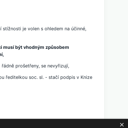
ní stížnosti je volen s ohledem na účinné,
vníci musí být vhodným způsobem
í,
řádně prošetřeny, se nevyřizují,
u ředitelkou soc. sl. - stačí podpis v Knize
×