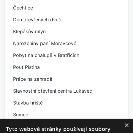
Čechtice
Den otevřených dveří
Klepákův mlýn
Narozeniny paní Moravcové
Pobyt na chalupě v Bratřicích
Pouť Pístina
Práce na zahradě
Slavnostní otevření centra Lukavec
Stavba hřiště
Sumec
×
Turnaj v Člověče nezlob se
Tyto webové stránky používají soubory