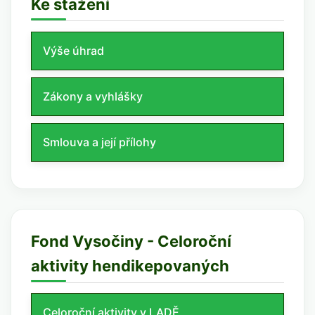
Ke stažení
Výše úhrad
Zákony a vyhlášky
Smlouva a její přílohy
Fond Vysočiny - Celoroční
aktivity hendikepovaných
Celoroční aktivity v LADĚ